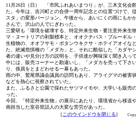
11月26日（日） 「市民ふれあいまつり」が、三木文化会
た。今年は、吉川町との合併一周年記念との位置づけで、
スタ」の変形バージョン。午後から、あいにくの雨にもか
さんで、沢山の人でにぎわった。
三愛研も「環境を破壊する、特定外来生物・要注意外来生
マ・ヌートリアの剥製標本と、オオクチバス・ブルーギル
生植物の、オオフサモ・ボタンウキクサ・ホテイアオイな
た、絶滅危惧種の「メダカ」と、それに酷似した「カダヤ
者の違いや見分け方の説明を、子供達が興味深く聞き入っ
中には、販売コーナーと勘違いし、「メダカを売って下さ
り、係員をとまどわせる一幕もあった。
雨の中、鷲尾県議会議員の訪問もあり、アライグマの被害
などを熱心に視察されていた。
また、ふるさと公園で採れたサツマイモや、大学いも販売
った。
今回、「特定外来生物」の展示にあたり、環境省から移送
画担当した室谷世話人の大変な苦労があった。
［
このウインドウを閉じる
]
Copyrigh