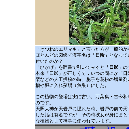
「きつねのエリマキ」と言った方が一般的か
ほとんどの図鑑で漢字名は
「日陰」
となって
付いたのか？
「ひかげ」を辞書で引いてみると
「日影」
の
本来「日影」が正しくて，いつの間にか「日
梨などの人工授粉の時、胞子を花粉の増量剤
槽や堀に入れ藻場（魚巣）にした。
この植物の登場は実に古い。万葉集・古今和
のです。
天照大神が天岩戸に隠れた時、
岩戸の前で天
した話は有名ですが、その時彼女が身にまと
な植物として神事に使われています。