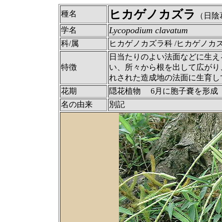
ヒカゲノカズラ
種名
（日陰
Lycopodium clavatum
学名
科/属
ヒカゲノカズラ科 /ヒカゲノカ
日当たりのよい法面などに生え
特徴
い、所々から根を出して広がり
れされた造成地の法面に生育し
花期
隠花植物 6月に胞子嚢を形成
名の由来
別記